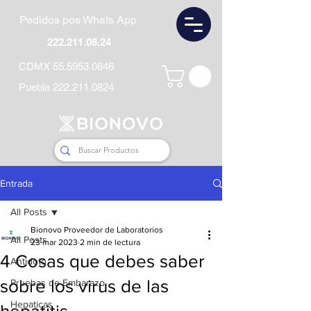
Pedidos pos Whats App
222.211.08.24
CDMX
55.5953.0846
Puebla
222.211.0824
Entrada
All Posts
Bionovo Proveedor de Laboratorios
All Posts
23 mar 2023
2 min de lectura
4 Cosas que debes saber
Antidoto
sobre los virus de las
Pruebas de Embarazo
Hepaticas