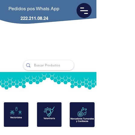
Pedidos pos Whats App
222.211.08.24
CDMX
55.5953.0846
Puebla
222.211.0824