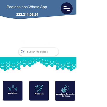
Pedidos pos Whats App
222.211.08.24
CDMX
55.5953.0846
Puebla
222.211.0824