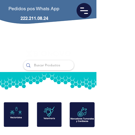
Pedidos pos Whats App
222.211.08.24
CDMX
55.5953.0846
Puebla
222.211.0824