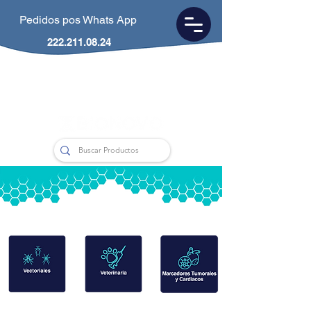
Pedidos pos Whats App
222.211.08.24
CDMX
55.5953.0846
Puebla
222.211.0824