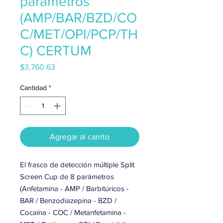
parámetros
(AMP/BAR/BZD/CO
C/MET/OPI/PCP/TH
C) CERTUM
Precio
$3,760.63
Cantidad
*
Agregar al carrito
El frasco de detección múltiple Split
Screen Cup de 8 parámetros
(Anfetamina - AMP / Barbitúricos -
BAR / Benzodiazepina - BZD /
Cocaína - COC / Metanfetamina -