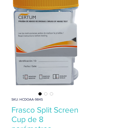
SKU: HCDOAA-984S
Frasco Split Screen
Cup de 8