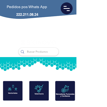
Pedidos pos Whats App
222.211.08.24
CDMX
55.5953.0846
Puebla
222.211.0824