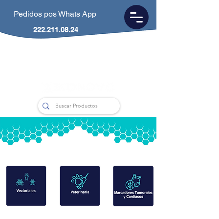
Pedidos pos Whats App
222.211.08.24
CDMX
55.5953.0846
Puebla
222.211.0824