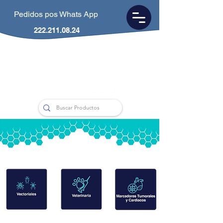
Pedidos pos Whats App
222.211.08.24
CDMX
55.5953.0846
Puebla
222.211.0824