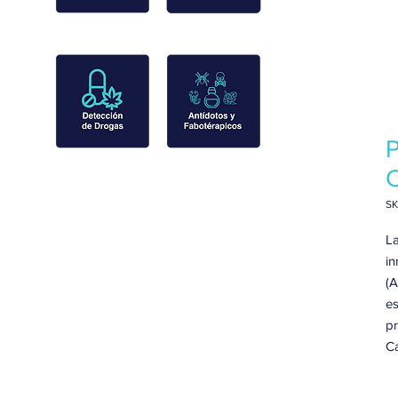
P
SK
La
in
(A
es
pr
C