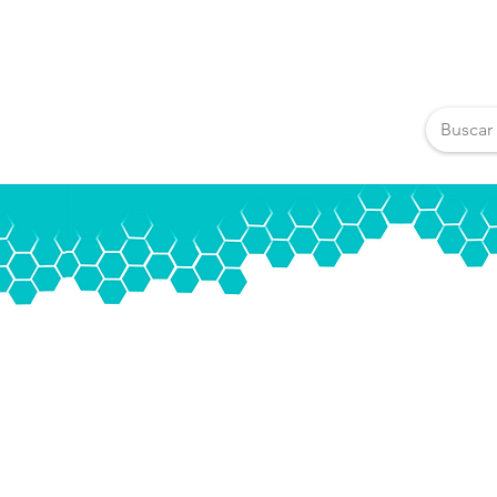
Pedidos pos Whats App
222.211.08.24
C
Nuestros Productos
Catalogo
Blog