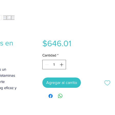
Precio
$646.01
s en
Cantidad
*
s un
fetaminas
rte
Agregar al carrito
g eficaz y