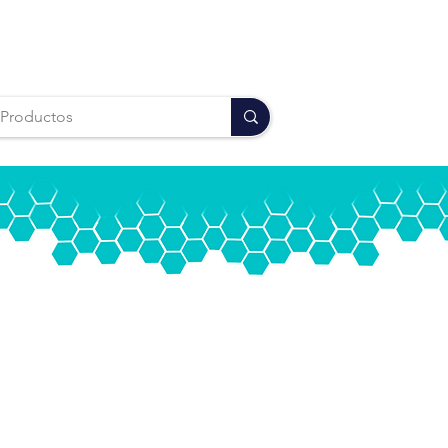
DMX 55.5953.0846
Puebla 222.211.0824
Iniciar sesión