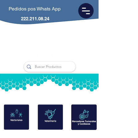
Pedidos pos Whats App
222.211.08.24
CDMX
55.5953.0846
Puebla
222.211.0824