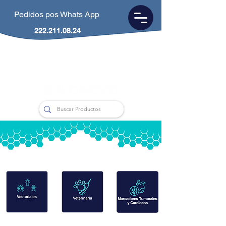
Pedidos pos Whats App
222.211.08.24
CDMX
55.5953.0846
Puebla
222.211.0824