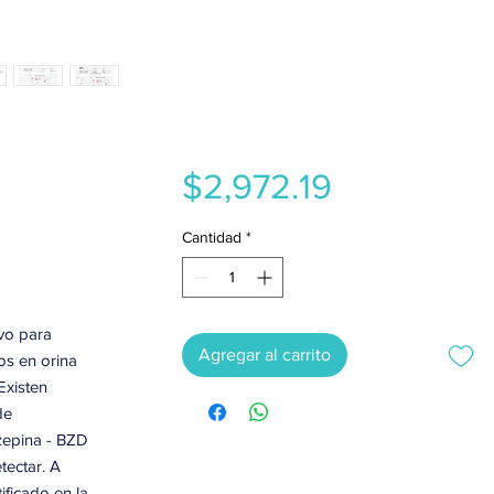
Precio
$2,972.19
Cantidad
*
ivo para
Agregar al carrito
os en orina
Existen
de
zepina - BZD
tectar. A
ificado en la