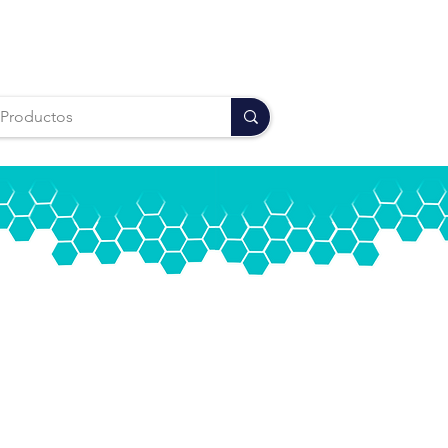
DMX 55.5953.0846
Puebla 222.211.0824
Iniciar sesión