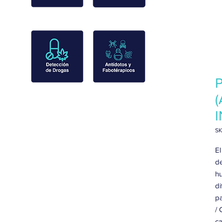
P
SK
El
de
hu
di
pa
/ 
ca