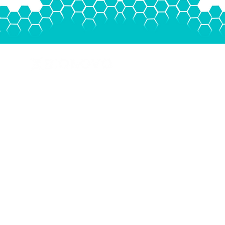
Av. Paseo de la Reforma 296,
Juárez, Cuauhtémoc, 06600
Ciudad de México, CDMX