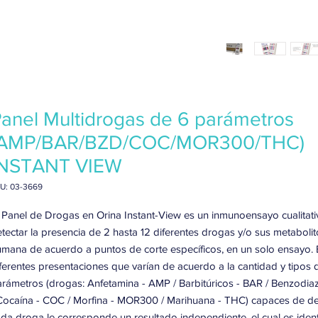
anel Multidrogas de 6 parámetros
(AMP/BAR/BZD/COC/MOR300/THC)
INSTANT VIEW
U: 03-3669
 Panel de Drogas en Orina Instant-View es un inmunoensayo cualitat
tectar la presencia de 2 hasta 12 diferentes drogas y/o sus metabolit
mana de acuerdo a puntos de corte específicos, en un solo ensayo. 
ferentes presentaciones que varían de acuerdo a la cantidad y tipos 
rámetros (drogas: Anfetamina - AMP / Barbitúricos - BAR / Benzodia
Cocaína - COC / Morfina - MOR300 / Marihuana - THC) capaces de de
da droga le corresponde un resultado independiente, el cual es ident