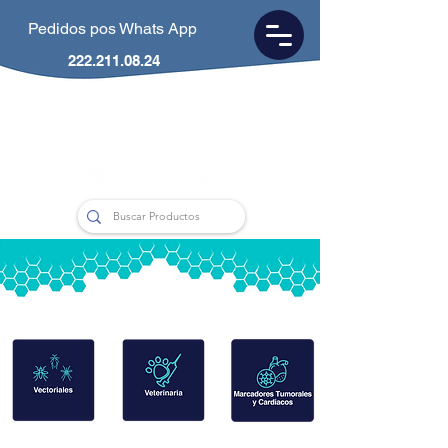
Pedidos pos Whats App
222.211.08.24
CDMX
55.5953.0846
Puebla
222.211.0824