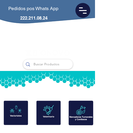
Pedidos pos Whats App
222.211.08.24
CDMX
55.5953.0846
Puebla
222.211.0824